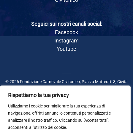
Seguici sui nostri canali social:
Facebook
Instagram
Youtube
© 2026 Fondazione Carnevale Civitonico, Piazza Matteotti 3, Civita
Castellana (VT) - CF.90149030562 - P. IVA: 02498450969 -
Amministrazione trasparente
-
Privacy Policy
Rispettiamo la tua privacy
Utilizziamo i cookie per migliorare la tua esperienza di
L.R.17/2024, Carnevale storico regionale Ed.2025
navigazione, offrirti annunci o contenuti personalizzati e
realizzato con il sostegno della REGIONE LAZIO
analizzare il nostro traffico. Cliccando su "Accetta tutti",
acconsenti all'utilizzo dei cookie.